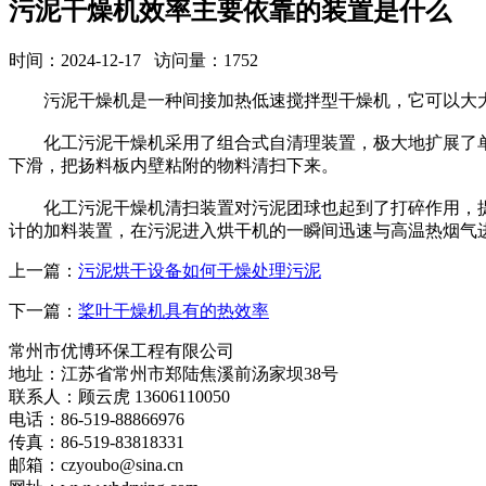
污泥干燥机效率主要依靠的装置是什么
时间：2024-12-17 访问量：1752
污泥干燥机是一种间接加热低速搅拌型干燥机，它可以大大
化工污泥干燥机采用了组合式自清理装置，极大地扩展了单
下滑，把扬料板内壁粘附的物料清扫下来。
化工污泥干燥机清扫装置对污泥团球也起到了打碎作用，提高
计的加料装置，在污泥进入烘干机的一瞬间迅速与高温热烟气
上一篇：
污泥烘干设备如何干燥处理污泥
下一篇：
桨叶干燥机具有的热效率
常州市优博环保工程有限公司
地址：江苏省常州市郑陆焦溪前汤家坝38号
联系人：顾云虎 13606110050
电话：86-519-88866976
传真：86-519-83818331
邮箱：czyoubo@sina.cn