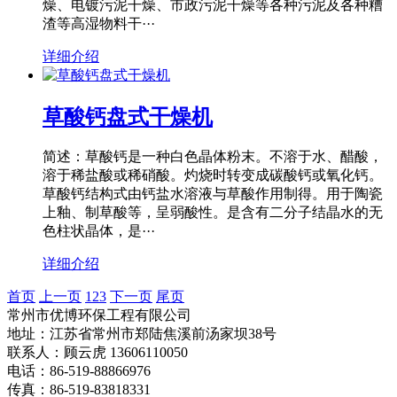
燥、电镀污泥干燥、市政污泥干燥等各种污泥及各种糟
渣等高湿物料干···
详细介绍
草酸钙盘式干燥机
简述：草酸钙是一种白色晶体粉末。不溶于水、醋酸，
溶于稀盐酸或稀硝酸。灼烧时转变成碳酸钙或氧化钙。
草酸钙结构式由钙盐水溶液与草酸作用制得。用于陶瓷
上釉、制草酸等，呈弱酸性。是含有二分子结晶水的无
色柱状晶体，是···
详细介绍
首页
上一页
1
2
3
下一页
尾页
常州市优博环保工程有限公司
地址：江苏省常州市郑陆焦溪前汤家坝38号
联系人：顾云虎 13606110050
电话：86-519-88866976
传真：86-519-83818331